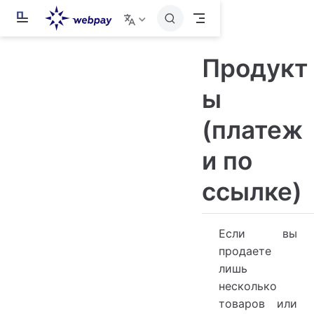
П
е
р
е
Продукт
й
т
и
ы
к
о
(платеж
с
н
о
и по
в
н
о
ссылке)
м
у
с
о
Если вы
д
продаете
е
р
лишь
ж
несколько
а
н
товаров или
и